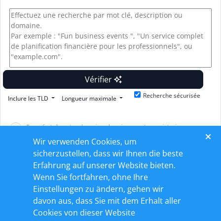
Vérifier
Recherche sécurisée
Inclure les TLD
Longueur maximale
Transfert de votre domaine depuis un autre registraire
Wir verwenden Cookies, um
Je vais utiliser mon nom de domaine existant et mettre à jour
sicherzustellen, dass wir Ihnen die beste
mes serveurs de noms
Erfahrung auf unserer Website bieten.
Wenn Sie fortfahren, ohne Ihre
Einstellungen zu ändern, gehen wir
davon aus, dass Sie mit dem Erhalt aller
Cookies von dieser Website