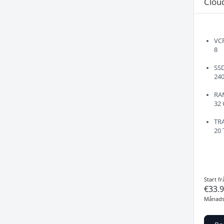
Clou
VC
8
SS
24
RA
32
TR
20 
Start fr
€33.
Månads