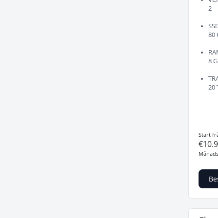
2
SS
80
RA
8 
TR
20 
Start fr
€10.
Månads
Be