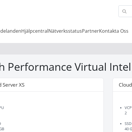
ddelanden
Hjälpcentral
Nätverksstatus
Partner
Kontakta Oss
h Performance Virtual Inte
d Server XS
Cloud
PU
VCP
2
D
SSD
 GB
40 