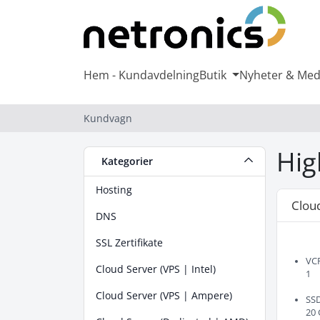
Hem - Kundavdelning
Butik
Nyheter & Me
Kundvagn
Hig
Kategorier
Hosting
Clou
DNS
SSL Zertifikate
VC
Cloud Server (VPS | Intel)
1
Cloud Server (VPS | Ampere)
SS
20