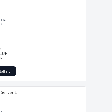
M
B
FFIC
TB
n
 EUR
is
täll nu
 Server L
U