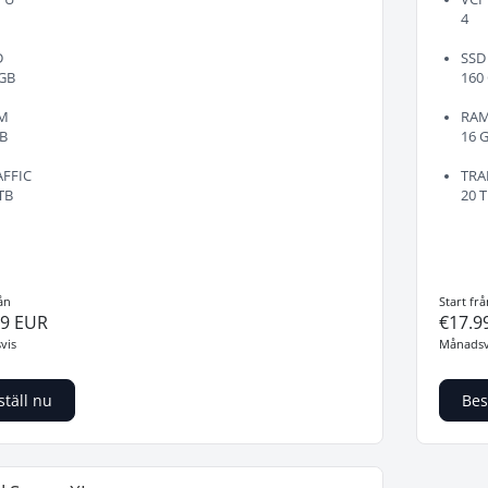
4
D
SSD
 GB
160
M
RA
GB
16 
AFFIC
TRA
TB
20 
ån
Start frå
99 EUR
€17.9
vis
Månadsv
ställ nu
Bes