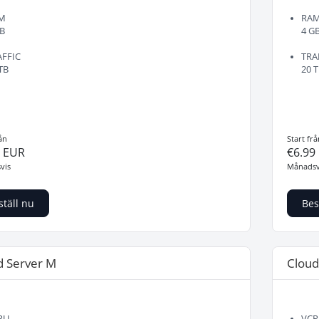
M
RA
GB
4 G
AFFIC
TRA
TB
20 
ån
Start frå
9 EUR
€6.99
vis
Månadsv
ställ nu
Bes
d Server M
Cloud
PU
VCP