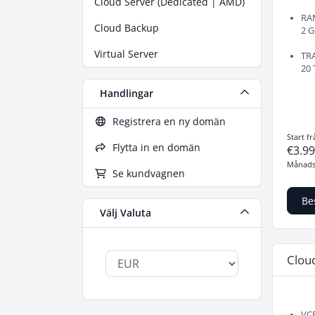
Cloud Server (Dedicated | AMD)
RA
Cloud Backup
2 
Virtual Server
TR
20 
Handlingar
Registrera en ny domän
Start fr
Flytta in en domän
€3.9
Månads
Se kundvagnen
Be
Välj Valuta
Clou
VC