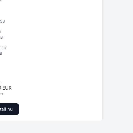
 GB
M
GB
FFIC
TB
n
9 EUR
is
täll nu