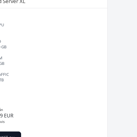
d Server XL
PU
D
0 GB
M
 GB
AFFIC
TB
ån
99 EUR
vis