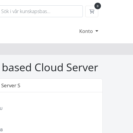
0
Kundvagn
Konto
l based Cloud Server
 Server S
U
GB