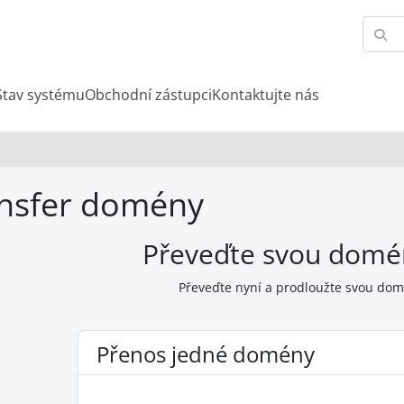
Stav systému
Obchodní zástupci
Kontaktujte nás
nsfer domény
Převeďte svou domé
Převeďte nyní a prodloužte svou dom
Přenos jedné domény