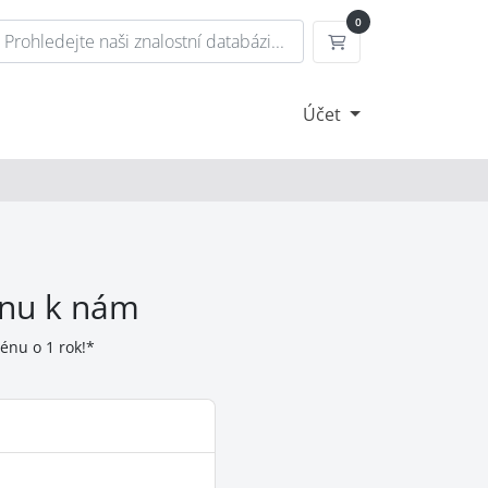
0
Nákupní Košík
Účet
nu k nám
énu o 1 rok!*